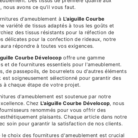
meublement. Des tissus de première qualité aux
n, nous avons ce qu'il vous faut.
urnitures d'ameublement à
L'aiguille Courbe
 variété de tissus adaptés à tous les goûts et
chiez des tissus résistants pour la réfection de
es délicates pour la confection de rideaux, notre
 saura répondre à toutes vos exigences.
iguille Courbe Dévelocop
offre une gamme
s et de fournitures essentiels pour l'ameublement.
ns, de passepoils, de bourrelets ou d'autres éléments
ck est soigneusement sélectionné pour garantir des
s à chaque étape de votre projet.
rnitures d'ameublement est soutenue par notre
excellence. Chez
L'aiguille Courbe Dévelocop
, nous
fournisseurs renommés pour vous offrir des
 esthétiquement plaisants. Chaque article dans notre
ec soin pour garantir la satisfaction de nos clients.
e choix des fournitures d'ameublement est crucial