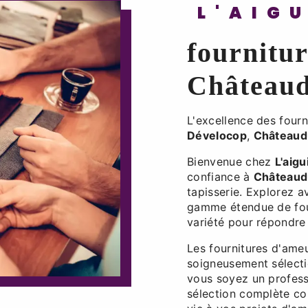
L'AIG
fournitu
Château
L'excellence des four
Dévelocop
,
Châteaud
Bienvenue chez
L'aig
confiance à
Château
tapisserie. Explorez 
gamme étendue de four
variété pour répondre 
Les fournitures d'am
soigneusement sélecti
vous soyez un profess
sélection complète c