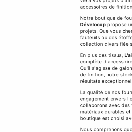
vie à vos projets d'a
accessoires de finitio
Notre boutique de fo
Dévelocop
propose une
projets. Que vous cher
fauteuils ou des étoff
collection diversifiée
En plus des tissus,
L'a
complète d'accessoire
Qu'il s'agisse de galo
de finition, notre sto
résultats exceptionnel
La qualité de nos fou
engagement envers l'
collaborons avec des 
matériaux durables et
boutique est choisi av
Nous comprenons que l