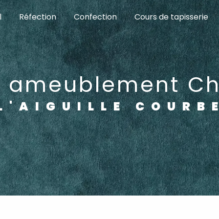
l
Réfection
Confection
Cours de tapisserie
re ameublement C
L'AIGUILLE COURB