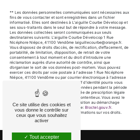
** Les données personnelles communiquées sont nécessaires aux
fins de vous contacter et sont enregistrées dans un fichier
informatisé. Elles sont destinées à L'aiguille Courbe Dévelocop et
ses sous-traitants dans le seul but de répondre à votre message.
Les données collectées seront communiquées aux seuls
destinataires suivants: L'aiguille Courbe Dévelocop 1 Rue
Nicéphore Niépce, 41100 Vendôme laiguillecourbe@orange.fr.
Vous disposez de droits d’accès, de rectification, d’effacement, de
portabilité, de limitation, d’opposition, de retrait de votre
consentement à tout moment et du droit d’introduire une
réclamation auprès d’une autorité de contrôle, ainsi que
d’organiser le sort de vos données post-mortem. Vous pouvez
exercer ces droits par voie postale à l'adresse 1 Rue Nicéphore
Niépce, 41100 Vendôme ou par courrier électronique à l'adresse
laiguillecourbe@orange.fr. Un justificatif d'identité pourra vous
être demandé. Nous conservons vos données pendant la période
de prise de contact puis pendant la durée de prescription légale
aux fins probatoires et de gestion des contentieux. Vous avez le
droit de vous inscrire sur la liste d'opposition au démarchage
Ce site utilise des cookies et
téléphonique, disponible à cette adresse:
Bloctel.gouv.fr
.
vous donne le contrôle sur
Consultez le site cnil.fr pour plus d’informations sur vos droits.
ceux que vous souhaitez
activer
Tout accepter