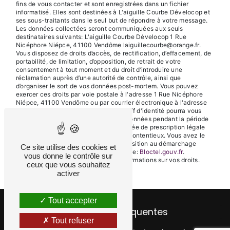
fins de vous contacter et sont enregistrées dans un fichier
informatisé. Elles sont destinées à L'aiguille Courbe Dévelocop et
ses sous-traitants dans le seul but de répondre à votre message.
Les données collectées seront communiquées aux seuls
destinataires suivants: L'aiguille Courbe Dévelocop 1 Rue
Nicéphore Niépce, 41100 Vendôme laiguillecourbe@orange.fr.
Vous disposez de droits d’accès, de rectification, d’effacement, de
portabilité, de limitation, d’opposition, de retrait de votre
consentement à tout moment et du droit d’introduire une
réclamation auprès d’une autorité de contrôle, ainsi que
d’organiser le sort de vos données post-mortem. Vous pouvez
exercer ces droits par voie postale à l'adresse 1 Rue Nicéphore
Niépce, 41100 Vendôme ou par courrier électronique à l'adresse
laiguillecourbe@orange.fr. Un justificatif d'identité pourra vous
être demandé. Nous conservons vos données pendant la période
de prise de contact puis pendant la durée de prescription légale
aux fins probatoires et de gestion des contentieux. Vous avez le
droit de vous inscrire sur la liste d'opposition au démarchage
Ce site utilise des cookies et
téléphonique, disponible à cette adresse:
Bloctel.gouv.fr
.
vous donne le contrôle sur
Consultez le site cnil.fr pour plus d’informations sur vos droits.
ceux que vous souhaitez
activer
Tout accepter
Recherches fréquentes
Tout refuser