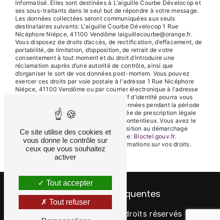
informatisé. Elles sont destinées à L'aiguille Courbe Dévelocop et
ses sous-traitants dans le seul but de répondre à votre message.
Les données collectées seront communiquées aux seuls
destinataires suivants: L'aiguille Courbe Dévelocop 1 Rue
Nicéphore Niépce, 41100 Vendôme laiguillecourbe@orange.fr.
Vous disposez de droits d’accès, de rectification, d’effacement, de
portabilité, de limitation, d’opposition, de retrait de votre
consentement à tout moment et du droit d’introduire une
réclamation auprès d’une autorité de contrôle, ainsi que
d’organiser le sort de vos données post-mortem. Vous pouvez
exercer ces droits par voie postale à l'adresse 1 Rue Nicéphore
Niépce, 41100 Vendôme ou par courrier électronique à l'adresse
laiguillecourbe@orange.fr. Un justificatif d'identité pourra vous
être demandé. Nous conservons vos données pendant la période
de prise de contact puis pendant la durée de prescription légale
aux fins probatoires et de gestion des contentieux. Vous avez le
droit de vous inscrire sur la liste d'opposition au démarchage
Ce site utilise des cookies et
téléphonique, disponible à cette adresse:
Bloctel.gouv.fr
.
vous donne le contrôle sur
Consultez le site cnil.fr pour plus d’informations sur vos droits.
ceux que vous souhaitez
activer
Tout accepter
Recherches fréquentes
Tout refuser
©
Vistalid
- 2026 - Tous droits réservés -