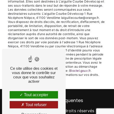
informatisé. Elles sont destinées à L'aiguille Courbe Dévelocop et
ses sous-traitants dans le seul but de répondre à votre message.
Les données collectées seront communiquées aux seuls
destinataires suivants: L'aiguille Courbe Dévelocop 1 Rue
Nicéphore Niépce, 41100 Vendôme laiguillecourbe@orange.fr.
Vous disposez de droits d’accès, de rectification, d’effacement, de
portabilité, de limitation, d’opposition, de retrait de votre
consentement à tout moment et du droit d’introduire une
réclamation auprès d’une autorité de contrôle, ainsi que
d’organiser le sort de vos données post-mortem. Vous pouvez
exercer ces droits par voie postale à l'adresse 1 Rue Nicéphore
Niépce, 41100 Vendôme ou par courrier électronique à l'adresse
laiguillecourbe@orange.fr. Un justificatif d'identité pourra vous
être demandé. Nous conservons vos données pendant la période
de prise de contact puis pendant la durée de prescription légale
aux fins probatoires et de gestion des contentieux. Vous avez le
droit de vous inscrire sur la liste d'opposition au démarchage
Ce site utilise des cookies et
téléphonique, disponible à cette adresse:
Bloctel.gouv.fr
.
vous donne le contrôle sur
Consultez le site cnil.fr pour plus d’informations sur vos droits.
ceux que vous souhaitez
activer
Tout accepter
Recherches fréquentes
Tout refuser
©
Vistalid
- 2026 - Tous droits réservés -