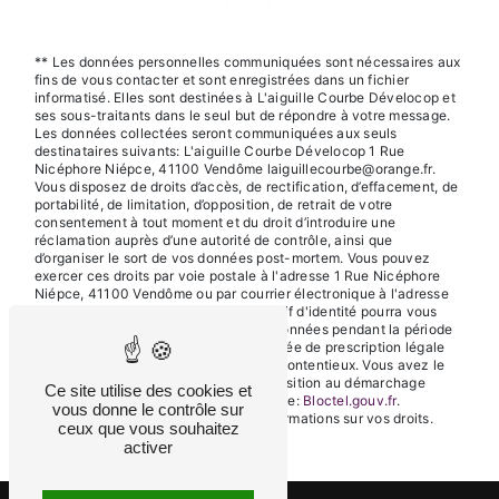
** Les données personnelles communiquées sont nécessaires aux
fins de vous contacter et sont enregistrées dans un fichier
informatisé. Elles sont destinées à L'aiguille Courbe Dévelocop et
ses sous-traitants dans le seul but de répondre à votre message.
Les données collectées seront communiquées aux seuls
destinataires suivants: L'aiguille Courbe Dévelocop 1 Rue
Nicéphore Niépce, 41100 Vendôme laiguillecourbe@orange.fr.
Vous disposez de droits d’accès, de rectification, d’effacement, de
portabilité, de limitation, d’opposition, de retrait de votre
consentement à tout moment et du droit d’introduire une
réclamation auprès d’une autorité de contrôle, ainsi que
d’organiser le sort de vos données post-mortem. Vous pouvez
exercer ces droits par voie postale à l'adresse 1 Rue Nicéphore
Niépce, 41100 Vendôme ou par courrier électronique à l'adresse
laiguillecourbe@orange.fr. Un justificatif d'identité pourra vous
être demandé. Nous conservons vos données pendant la période
de prise de contact puis pendant la durée de prescription légale
aux fins probatoires et de gestion des contentieux. Vous avez le
droit de vous inscrire sur la liste d'opposition au démarchage
Ce site utilise des cookies et
téléphonique, disponible à cette adresse:
Bloctel.gouv.fr
.
vous donne le contrôle sur
Consultez le site cnil.fr pour plus d’informations sur vos droits.
ceux que vous souhaitez
activer