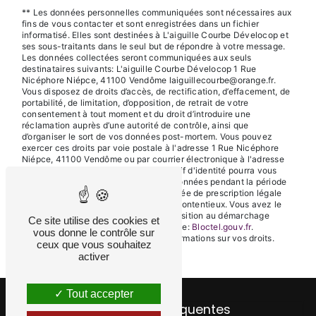
** Les données personnelles communiquées sont nécessaires aux
fins de vous contacter et sont enregistrées dans un fichier
informatisé. Elles sont destinées à L'aiguille Courbe Dévelocop et
ses sous-traitants dans le seul but de répondre à votre message.
Les données collectées seront communiquées aux seuls
destinataires suivants: L'aiguille Courbe Dévelocop 1 Rue
Nicéphore Niépce, 41100 Vendôme laiguillecourbe@orange.fr.
Vous disposez de droits d’accès, de rectification, d’effacement, de
portabilité, de limitation, d’opposition, de retrait de votre
consentement à tout moment et du droit d’introduire une
réclamation auprès d’une autorité de contrôle, ainsi que
d’organiser le sort de vos données post-mortem. Vous pouvez
exercer ces droits par voie postale à l'adresse 1 Rue Nicéphore
Niépce, 41100 Vendôme ou par courrier électronique à l'adresse
laiguillecourbe@orange.fr. Un justificatif d'identité pourra vous
être demandé. Nous conservons vos données pendant la période
de prise de contact puis pendant la durée de prescription légale
aux fins probatoires et de gestion des contentieux. Vous avez le
droit de vous inscrire sur la liste d'opposition au démarchage
Ce site utilise des cookies et
téléphonique, disponible à cette adresse:
Bloctel.gouv.fr
.
vous donne le contrôle sur
Consultez le site cnil.fr pour plus d’informations sur vos droits.
ceux que vous souhaitez
activer
Tout accepter
Recherches fréquentes