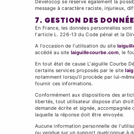
Dévelocop se réserve également la possibil
message à caractère raciste, injurieux, di
7. GESTION DES DONNÉ
En France, les données personnelles sont 
l'article L. 226-13 du Code pénal et la D
A l'occasion de l'utilisation du site
laigui
accédé au site
laiguillecourbe.com
, le fo
En tout état de cause L'aiguille Courbe Dé
certains services proposés par le site
lai
notamment lorsqu'il procède par lui-même à 
fournir ces informations.
Conformément aux dispositions des articles
libertés, tout utilisateur dispose d’un dro
demande écrite et signée, accompagnée d’un
laquelle la réponse doit être envoyée.
Aucune information personnelle de l'utilis
ou vendue sur un support quelconque à des