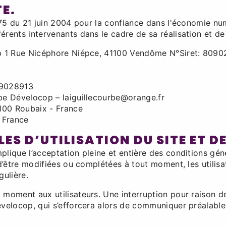
TE.
575 du 21 juin 2004 pour la confiance dans l'économie numé
férents intervenants dans le cadre de sa réalisation et de 
op 1 Rue Nicéphore Niépce, 41100 Vendôme N°Siret: 80
9028913
rbe Dévelocop – laiguillecourbe@orange.fr
100 Roubaix - France
 France
ES D’UTILISATION DU SITE ET D
plique l’acceptation pleine et entière des conditions géné
 d’être modifiées ou complétées à tout moment, les utilis
gulière.
 moment aux utilisateurs. Une interruption pour raison 
évelocop, qui s’efforcera alors de communiquer préalablem