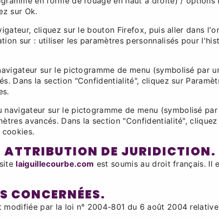
togramme en forme de rouage en haut a droite) / options i
ez sur Ok.
igateur, cliquez sur le bouton Firefox, puis aller dans l'o
ion sur : utiliser les paramètres personnalisés pour l'hi
u navigateur sur le pictogramme de menu (symbolisé par u
és. Dans la section "Confidentialité", cliquez sur Paramè
es.
 navigateur sur le pictogramme de menu (symbolisé par t
ètres avancés. Dans la section "Confidentialité", cliquez
 cookies.
T ATTRIBUTION DE JURIDICTION.
 site
laiguillecourbe.com
est soumis au droit français. Il e
OIS CONCERNÉES.
modifiée par la loi n° 2004-801 du 6 août 2004 relative à