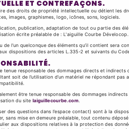
CTUELLE ET CONTREFAÇONS.
re des droits de propriété intellectuelle ou détient les d
tes, images, graphismes, logo, icônes, sons, logiciels.
ication, publication, adaptation de tout ou partie des él
orisation écrite préalable de : L'aiguille Courbe Dévelocop.
ou de l’un quelconque des éléments qu’il contient sera c
x dispositions des articles L.335-2 et suivants du Code 
PONSABILITÉ.
e tenue responsable des dommages directs et indirects cau
ultant soit de l’utilisation d’un matériel ne répondant pas
mpatibilité.
galement être tenue responsable des dommages indirects 
isation du site
laiguillecourbe.com
.
ser des questions dans l’espace contact) sont à la disposit
er, sans mise en demeure préalable, tout contenu déposé 
culier aux dispositions relatives à la protection des donné