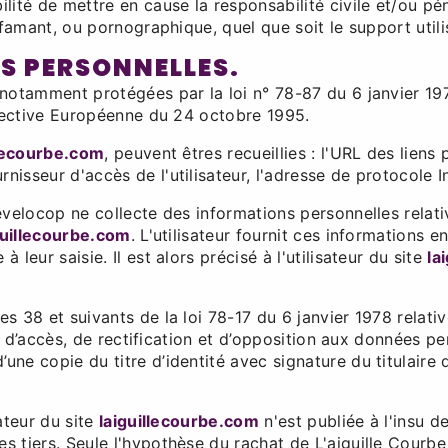
ité de mettre en cause la responsabilité civile et/ou pén
ffamant, ou pornographique, quel que soit le support util
ES PERSONNELLES.
notamment protégées par la loi n° 78-87 du 6 janvier 197
irective Européenne du 24 octobre 1995.
llecourbe.com
, peuvent êtres recueillies : l'URL des liens 
urnisseur d'accès de l'utilisateur, l'adresse de protocole In
velocop ne collecte des informations personnelles relativ
guillecourbe.com
. L'utilisateur fournit ces informations 
leur saisie. Il est alors précisé à l'utilisateur du site
la
 38 et suivants de la loi 78-17 du 6 janvier 1978 relative
it d’accès, de rectification et d’opposition aux données p
e copie du titre d’identité avec signature du titulaire d
ateur du site
laiguillecourbe.com
n'est publiée à l'insu de
 tiers. Seule l'hypothèse du rachat de L'aiguille Courbe